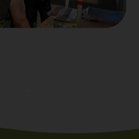
jet en bref
’éolienne citoyenne de Boneffe
, lorsqu’il devient le tout premier
gine de la création d’HesbEnergie.