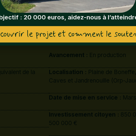
Avancement :
En production
bjectif : 20 000 euros, aidez-nous à l’atteindre
uivalent de la
Localisation :
Plaine de Boneffe,
couvrir le projet et comment le soute
Caves et Jandrenouille (Orp-Jau
Date de mise en service :
Mars
Investissement citoyen :
850 0
500 000 €
Partenariat :
HesbEnergie (52%)
Champs d’Energie (16%) – Comm