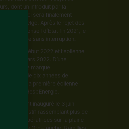
’achèvent début 2022 et l’éolienne
uction en mars 2022. D’une
2,2 MW, elle marque
nt de près de dix années de
et devient la première éolienne
loitée par HesbEnergie.
fficiellement inauguré le 3 juin
n moment festif rassemblant plus de
urs et coopératrices sur la plaine
oneffe, entre Orp-Jauche, Ramillies