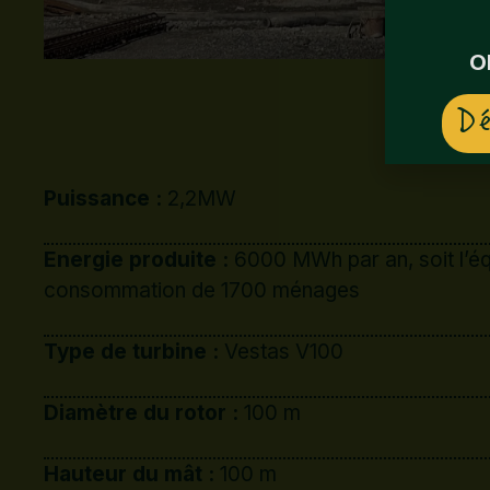
Puissance :
2,2MW
O
Energie produite :
6000 MWh par an, soit l’éq
Dé
consommation de 1700 ménages
Type de turbine :
Vestas V100
Diamètre du rotor :
100 m
Hauteur du mât :
100 m
CO2 économisé :
2.400 tonnes/an