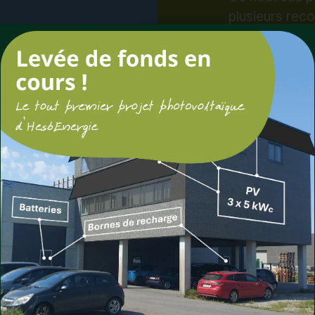
Les travaux s
entre en prod
puissance de 
l’aboutisseme
persévérance 
citoyenne exp
Le projet est o
2023 lors d’u
100 coopérate
agricole de B
et Éghezée.