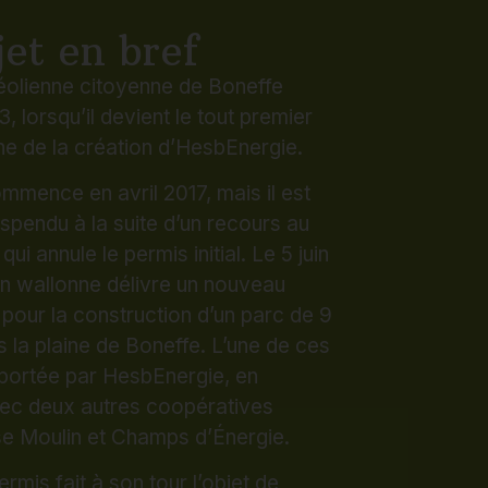
mmence en avril 2017, mais il est
spendu à la suite d’un recours au
qui annule le permis initial. Le 5 juin
on wallonne délivre un nouveau
pour la construction d’un parc de 9
 la plaine de Boneffe. L’une de ces
 portée par HesbEnergie, en
vec deux autres coopératives
se Moulin et Champs d’Énergie.
mis fait à son tour l’objet de
urs, dont un introduit par la
ale. Celui-ci sera finalement
 l’armée belge. Après le rejet des
rs par le Conseil d’État fin 2021, le
fin reprendre sans interruption.