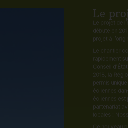
Le chantier co
rapidement su
Conseil d’État 
2018, la Régi
permis unique 
éoliennes dans
éoliennes est
partenariat a
locales : Nos
Ce nouveau per
plusieurs reco
Défense nation
abandonné par
derniers recou
projet peut en