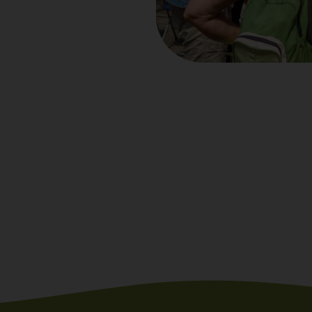
Le pro
Le projet de l
débute en 2013
projet à l’ori