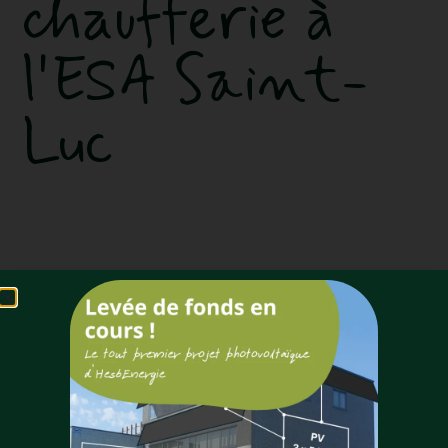
chaufferie à
l'ESA Saint-
Luc
Le vendredi 19 juin, l’École Supérieure des
Arts Saint-Luc de Liège a inauguré sa nouvelle