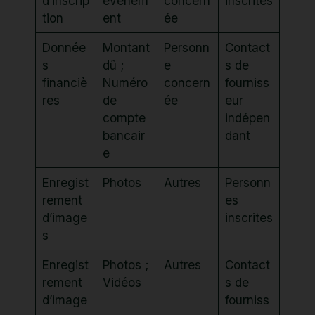
d’inscrip
évènem
concern
inscrites
tion
ent
ée
Donnée
Montant
Personn
Contact
s
dû ;
e
s de
financiè
Numéro
concern
fourniss
res
de
ée
eur
compte
indépen
bancair
dant
e
Enregist
Photos
Autres
Personn
rement
es
d’image
inscrites
s
Enregist
Photos ;
Autres
Contact
rement
Vidéos
s de
d’image
fourniss