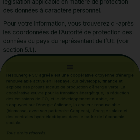
législation applicable en matière de protection
des données à caractère personnel.
Pour votre information, vous trouverez ci-après
les coordonnées de l’Autorité de protection des
données du pays du représentant de l’UE (voir
section 5.1.).
HesbEnergie SC agréée est une coopérative citoyenne d’énergie
renouvelable active en Hesbaye, qui développe, finance et
exploite des projets locaux de production d’énergie verte. La
coopérative œuvre pour la transition énergétique, la réduction
des émissions de CO₂ et le développement durable, en
s’appuyant sur l’énergie éolienne, la chaleur renouvelable
(biomasse, avec son partenaire Coopeos), l’énergie solaire et
des centrales hydroélectriques dans le cadre de l’économie
sociale.
Tous droits réservés.