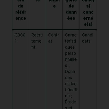
de
e
de
s)
référ
donn
conc
ence
ées
erné
e(s)
C000
Recru
Contr
Carac
Candi
1
teme
at
téristi
dats
nt
ques
perso
nnelle
s ;
Donn
ées
d’iden
tificati
on ;
Étude
s et