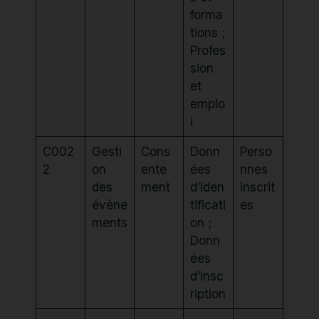
forma
tions ;
Profes
sion
et
emplo
i
C002
Gesti
Cons
Donn
Perso
2
on
ente
ées
nnes
des
ment
d’iden
inscrit
évène
tificati
es
ments
on ;
Donn
ées
d’insc
ription