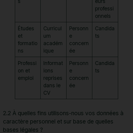
s
eurs
professi
onnels
Études
Curricul
Personn
Candida
et
um
e
ts
formatio
académ
concern
ns
ique
ée
Professi
Informat
Personn
Candida
on et
ions
e
ts
emploi
reprises
concern
dans le
ée
CV
2.2 À quelles fins utilisons-nous vos données à
caractère personnel et sur base de quelles
bases légales ?