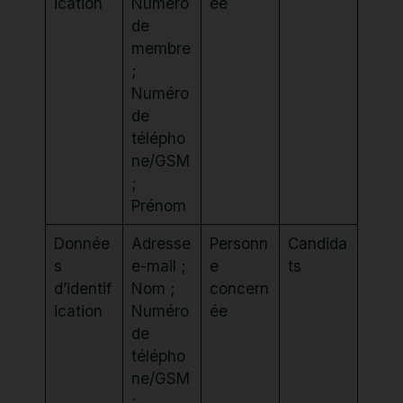
ication
Numéro
ée
de
membre
;
Numéro
de
télépho
ne/GSM
;
Prénom
Donnée
Adresse
Personn
Candida
s
e-mail ;
e
ts
d’identif
Nom ;
concern
ication
Numéro
ée
de
télépho
ne/GSM
;