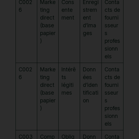
C002
Marke
Cons
Enregi
Conta
6
ting
ente
strem
cts de
direct
ment
ent
fourni
(base
d’ima
sseur
papier
ges
s
)
profes
sionn
els
C002
Marke
Intérê
Donn
Conta
6
ting
ts
ées
cts de
direct
légiti
d’iden
fourni
(base
mes
tificati
sseur
papier
on
s
)
profes
sionn
els
C003
Comp
Oblig
Donn
Conta