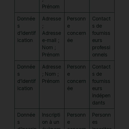
Prénom
Donnée
Adresse
Personn
Contact
s
;
e
s de
d’identif
Adresse
concern
fourniss
ication
e-mail ;
ée
eurs
Nom ;
professi
Prénom
onnels
Donnée
Adresse
Personn
Contact
s
; Nom ;
e
s de
d’identif
Prénom
concern
fourniss
ication
ée
eurs
indépen
dants
Donnée
Inscripti
Personn
Personn
s
on à un
e
es