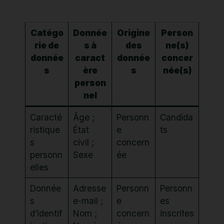
Catégo
Donnée
Origine
Person
rie de
s à
des
ne(s)
donnée
caract
donnée
concer
s
ère
s
née(s)
person
nel
Caracté
Âge ;
Personn
Candida
ristique
État
e
ts
s
civil ;
concern
personn
Sexe
ée
elles
Donnée
Adresse
Personn
Personn
s
e-mail ;
e
es
d’identif
Nom ;
concern
inscrites