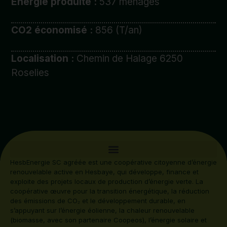
Energie produite :
537 ménages
CO2 économisé :
856 (T/an)
Localisation :
Chemin de Halage 6250
Roselies
HesbEnergie SC agréée est une coopérative citoyenne d’énergie
renouvelable active en Hesbaye, qui développe, finance et
exploite des projets locaux de production d’énergie verte. La
coopérative œuvre pour la transition énergétique, la réduction
des émissions de CO₂ et le développement durable, en
s’appuyant sur l’énergie éolienne, la chaleur renouvelable
(biomasse, avec son partenaire Coopeos), l’énergie solaire et