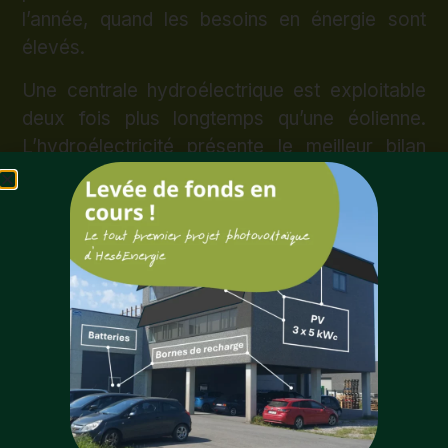
l’année, quand les besoins en énergie sont
élevés.
Une centrale hydroélectrique est exploitable
deux fois plus longtemps qu’une éolienne.
L’hydroélectricité présente le meilleur bilan
CO2 de toutes les sources connues de
production d’électricité. Enfin, il n’y a
généralement pas d’opposition locale.
Il va de soit que tous les critères
environnementaux (passe à poissons,
turbines ichtyocompatibles, relevage en cas
de crues…) sont respectés.