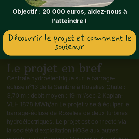
Objectif : 20 000 euros, aidez-nous à
l’atteindre !
Découvrir le projet et comment le
soutenir
Le projet en bref
Centrale hydroélectrique sur le barrage-
écluse n°13 de la Sambre à Roselies Chute :
3,70 m ; débit moyen : 19 m³/sec 2 Kaplan-
VLH 1878 MWh/an Le projet vise à équiper le
barrage-écluse de Roselies de deux turbines
hydroélectriques. Le projet est connecté via
la société d’exploitation HOSe aux autres